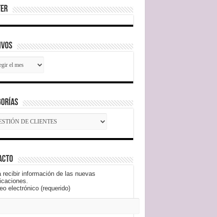
ter
ivos
ivos
gorías
gorías
acto
 recibir información de las nuevas
icaciones.
eo electrónico (requerido)