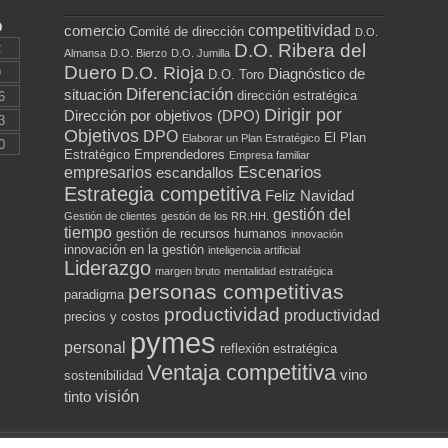
D
competitividad
comercio
Comité de dirección
D.O.
D.O. Ribera del
2
Almansa
D.O. Bierzo
D.O. Jumilla
Duero
D.O. Rioja
9
Diagnóstico de
D.O. Toro
Diferenciación
situación
dirección estratégica
6
Dirigir por
Dirección por objetivos (DPO)
3
Objetivos
DPO
El Plan
Elaborar un Plan Estratégico
0
Estratégico
Emprendedores
Empresa familiar
Escenarios
empresarios
escandallos
Estrategia competitiva
Feliz Navidad
gestión del
Gestión de clientes
gestión de los RR.HH.
tiempo
gestión de recursos humanos
innovación
innovación en la gestión
inteligencia artificial
Liderazgo
margen bruto
mentalidad estratégica
personas competitivas
paradigma
productividad
productividad
precios y costos
pymes
personal
reflexión estratégica
Ventaja competitiva
vino
sostenibilidad
visión
tinto