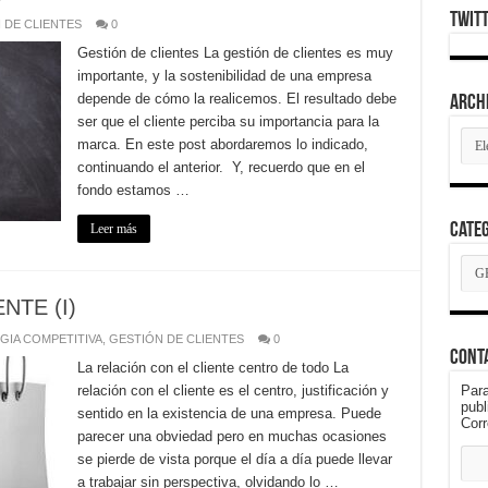
Twit
 DE CLIENTES
0
Gestión de clientes La gestión de clientes es muy
importante, y la sostenibilidad de una empresa
depende de cómo la realicemos. El resultado debe
Arch
ser que el cliente perciba su importancia para la
Arch
marca. En este post abordaremos lo indicado,
continuando el anterior. Y, recuerdo que en el
fondo estamos …
Cate
Leer más
Cate
NTE (I)
GIA COMPETITIVA
,
GESTIÓN DE CLIENTES
0
Cont
La relación con el cliente centro de todo La
relación con el cliente es el centro, justificación y
Para
publ
sentido en la existencia de una empresa. Puede
Corr
parecer una obviedad pero en muchas ocasiones
se pierde de vista porque el día a día puede llevar
a trabajar sin perspectiva, olvidando lo …