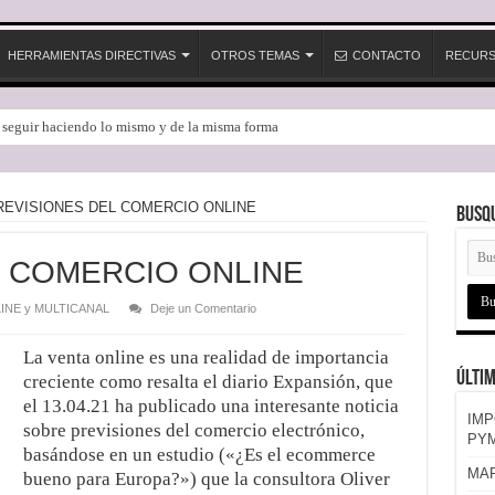
HERRAMIENTAS DIRECTIVAS
OTROS TEMAS
CONTACTO
RECUR
e seguir haciendo lo mismo y de la misma forma
REVISIONES DEL COMERCIO ONLINE
Busq
L COMERCIO ONLINE
INE y MULTICANAL
Deje un Comentario
La venta online es una realidad de importancia
Últim
creciente como resalta el diario
Expansión, que
el 13.04.21 ha publicado una interesante noticia
IMP
sobre previsiones del comercio electrónico,
PYM
basándose en un estudio («¿Es el ecommerce
MAR
bueno para Europa?») que la consultora Oliver