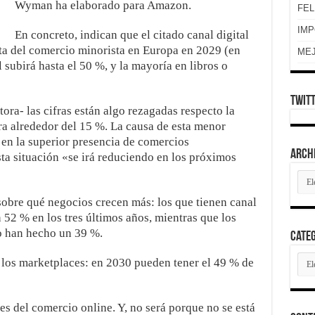
Wyman ha elaborado para Amazon.
FEL
IMP
En concreto, indican que el citado canal digital
ta del comercio minorista en Europa en 2029 (en
MEJ
l subirá hasta el 50 %, y la mayoría en libros o
Twit
ora- las cifras están algo rezagadas respecto la
ra alrededor del 15 %. La causa de esta menor
 en la superior presencia de comercios
Arch
ta situación «se irá reduciendo en los próximos
Arch
sobre qué negocios crecen más: los que tienen canal
52 % en los tres últimos años, mientras que los
lo han hecho un 39 %.
Cate
Cate
 los marketplaces: en 2030 pueden tener el 49 % de
es del comercio online. Y, no será porque no se está