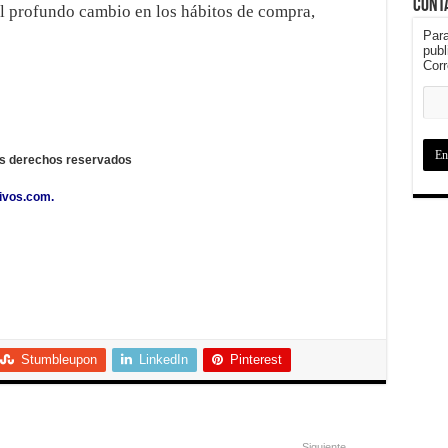
Cont
l profundo cambio en los hábitos de compra,
Para
publ
Corr
os derechos reservados
ivos.com
.
Stumbleupon
LinkedIn
Pinterest
Siguiente