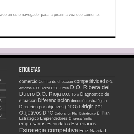
 web en este navegador para la próxima vez que comente.
Etiquetas
D
competitividad
comercio
Comité de dirección
D.O.
D.O. Ribera del
2
Almansa
D.O. Bierzo
D.O. Jumilla
Duero
D.O. Rioja
9
Diagnóstico de
D.O. Toro
Diferenciación
situación
dirección estratégica
6
Dirigir por
Dirección por objetivos (DPO)
3
Objetivos
DPO
El Plan
Elaborar un Plan Estratégico
0
Estratégico
Emprendedores
Empresa familiar
Escenarios
empresarios
escandallos
Estrategia competitiva
Feliz Navidad