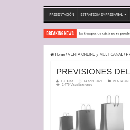
PRESENTACIÓN
ESTRATEGIA EMPRESARIAL
Breaking News
En tiempos de crisis no se pued
Home
/
VENTA ONLINE y MULTICANAL
/
P
PREVISIONES DE
F.J. Diaz
14 abril, 2021
VENTA ONL
2,478 Visualizaciones